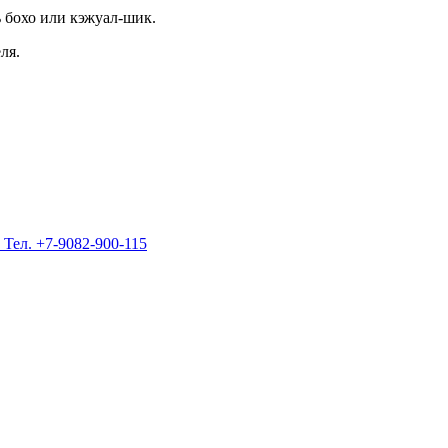
ь бохо или кэжуал-шик.
ля.