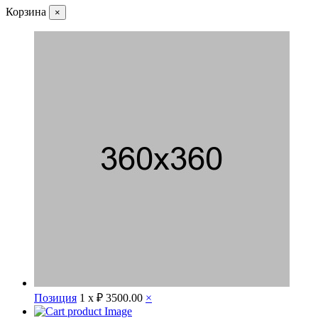
Корзина
×
Позиция
1 x
₽ 3500.00
×